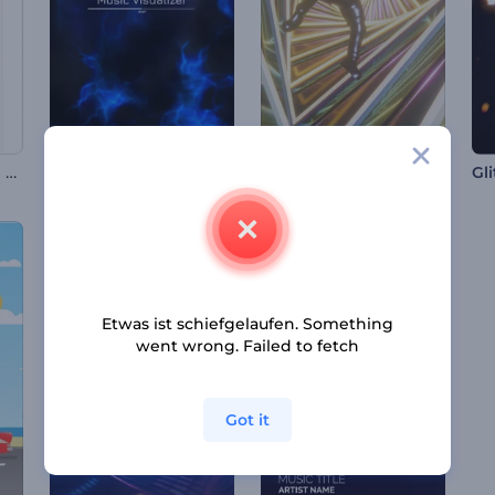
Moderne Rhythmen Album-Promo
Blitz im Dunkeln Musikvisualisierung
Fallende Musikschleife Visualisierer
Etwas ist schiefgelaufen. Something
went wrong. Failed to fetch
Got it