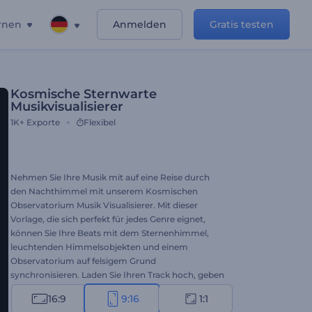
rnen
Anmelden
Gratis testen
Kosmische Sternwarte
Musikvisualisierer
1K+
Exporte
Flexibel
Nehmen Sie Ihre Musik mit auf eine Reise durch
den Nachthimmel mit unserem Kosmischen
Observatorium Musik Visualisierer. Mit dieser
Vorlage, die sich perfekt für jedes Genre eignet,
können Sie Ihre Beats mit dem Sternenhimmel,
leuchtenden Himmelsobjekten und einem
Observatorium auf felsigem Grund
synchronisieren. Laden Sie Ihren Track hoch, geben
Sie den Namen des Songs und des Künstlers ein,
16:9
9:16
1:1
und präsentieren Sie Ihre Musik mit