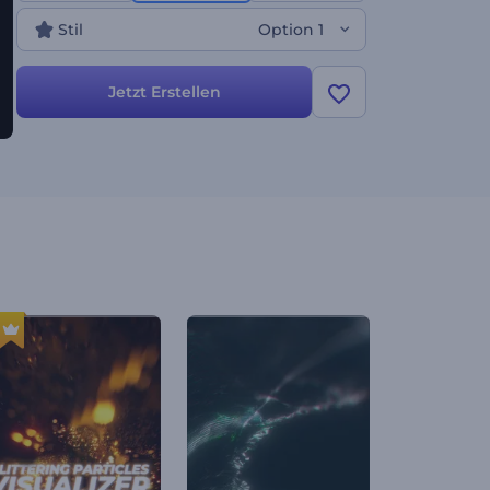
atemberaubenden Visuals. Von Musikern und DJs
Stil
Option 1
bis hin zu Musikliebhabern - dieser Visualizer ist
alles, was Sie brauchen, um die Reichweite Ihrer
Musik zu erhöhen. Jetzt erstellen!
Jetzt Erstellen