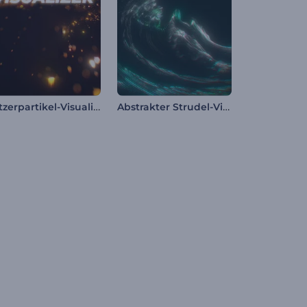
Glitzerpartikel-Visualisierer
Abstrakter Strudel-Visualizer