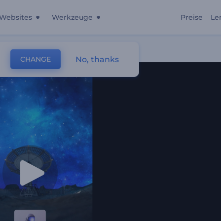
Websites
Werkzeuge
Preise
Le
sierer
No, thanks
CHANGE