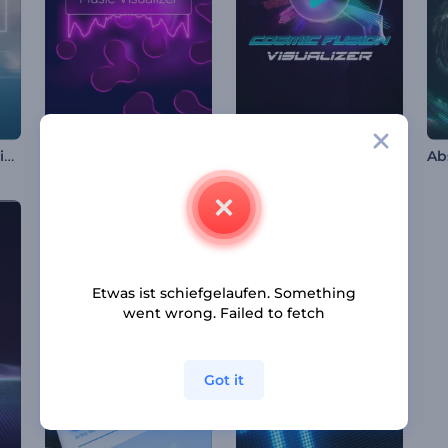
Wassermusik-Visualisierer
Flüssigkeitsstrom Musik-Visualisierer
Visualiseur de musique - Fusion cosmique
Etwas ist schiefgelaufen. Something
went wrong. Failed to fetch
Got it