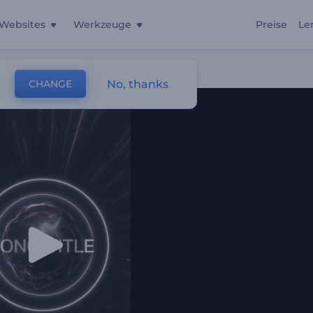
Websites
Werkzeuge
Preise
Le
No, thanks
CHANGE