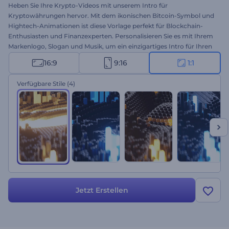
Heben Sie Ihre Krypto-Videos mit unserem Intro für
Kryptowährungen hervor. Mit dem ikonischen Bitcoin-Symbol und
Hightech-Animationen ist diese Vorlage perfekt für Blockchain-
Enthusiasten und Finanzexperten. Personalisieren Sie es mit Ihrem
Markenlogo, Slogan und Musik, um ein einzigartiges Intro für Ihren
YouTube-Kanal, Webinare, Präsentationen und andere Krypto-
16:9
9:16
1:1
Projekte zu erstellen. Erstellen Sie jetzt und machen Sie sich einen
Namen in der Krypto-Branche!
Verfügbare Stile
(4)
Jetzt Erstellen