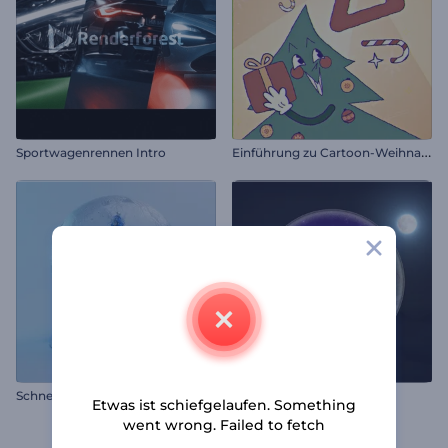
E
inführung zu Cartoon-Weihnachtsgeschenken
Sportwagenrennen Intro
S
chneekugel-Weihnachten-Reveal
Tag und Nacht Intro
Etwas ist schiefgelaufen. Something
went wrong. Failed to fetch