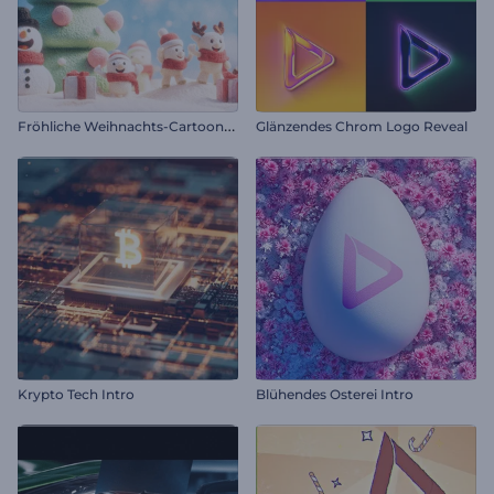
F
röhliche Weihnachts-Cartoon-Einleitung
Glänzendes Chrom Logo Reveal
Krypto Tech Intro
Blühendes Osterei Intro