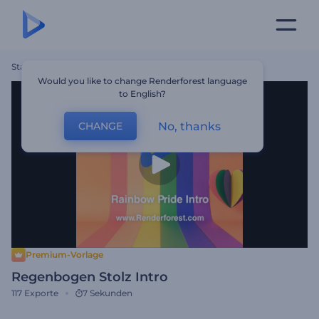
Startseite
Vorlagen
Regenbogen Stolz Intro
Would you like to change Renderforest language
to English?
No, thanks
CHANGE
Premium-Vorlage
Regenbogen Stolz Intro
117
Exporte
7 Sekunden