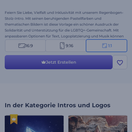
Feiern Sie Liebe, Vielfalt und Inklusivität mit unserem Regenbogen-
Stolz-Intro. Mit seinen beruhigenden Pastellfarben und
thematischen Bildern ist diese Vorlage ein schöner Ausdruck der
Solidarität und Unterstützung für die LGBTQ+-Gemeinschaft. Mit
anpassbaren Optionen für Text, Logoplatzierung und Musik können
Sie dieses Intro an Ihre Botschaft und Identität anpassen. Perfekt
16:9
9:16
1:1
für Veranstaltungen im Pride-Monat, LGBTQ+-Initiativen oder jede
andere Gelegenheit, bei der Sie Botschaften der Liebe und
Gleichheit verbreiten möchten. Probieren Sie es jetzt aus!
Jetzt Erstellen
In der Kategorie
Intros und Logos