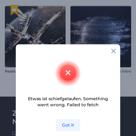
Realistisches Basketball-Intro
Metallische Kugel Explosion Intro
Etwas ist schiefgelaufen. Something
went wrong. Failed to fetch
Zu Renderforest-
Newsletter anmelden
Got it
Gehören Sie zu den Ersten, die unsere