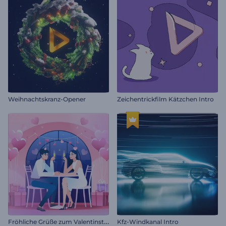
Weihnachtskranz-Opener
Zeichentrickfilm Kätzchen Intro
F
röhliche Grüße zum Valentinstag
Kfz-Windkanal Intro