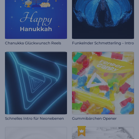
Chanukka Glückwunsch Reels
Funkelnder Schmetterling – Intro
Schnelles Intro für Neonebenen
Gummibärchen Opener