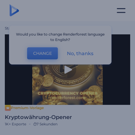
Startseite
Vorlagen
Kryptowährung-Opener
Would you like to change Renderforest language
to English?
No, thanks
CHANGE
Premium-Vorlage
Kryptowährung-Opener
1K+
Exporte
7 Sekunden