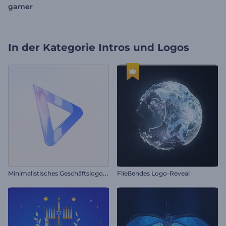
gamer
In der Kategorie
Intros und Logos
M
inimalistisches Geschäftslogo-Reveal
Fließendes Logo-Reveal