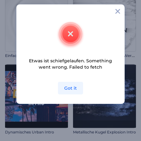
O
nline Marketing und SEO Werbung
Einfache Spinnlinien Intro
Etwas ist schiefgelaufen. Something
went wrong. Failed to fetch
Got it
Dynamisches Urban Intro
Metallische Kugel Explosion Intro