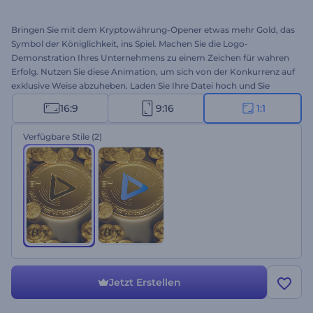
Bringen Sie mit dem Kryptowährung-Opener etwas mehr Gold, das
Symbol der Königlichkeit, ins Spiel. Machen Sie die Logo-
Demonstration Ihres Unternehmens zu einem Zeichen für wahren
Erfolg. Nutzen Sie diese Animation, um sich von der Konkurrenz auf
exklusive Weise abzuheben. Laden Sie Ihre Datei hoch und Sie
erhalten in wenigen Minuten einen professionellen Logo-Opener.
16:9
9:16
1:1
Perfekt für Finanz- und Bankunternehmen, Fernseh-Spots,
Präsentationseröffnungen und vieles mehr. Probieren Sie es jetzt
Verfügbare Stile
(2)
aus!
Jetzt Erstellen