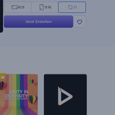
heute erstrahlen!
16:9
9:16
1:1
Jetzt Erstellen