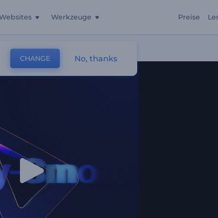
Websites
Werkzeuge
Preise
Le
No, thanks
CHANGE