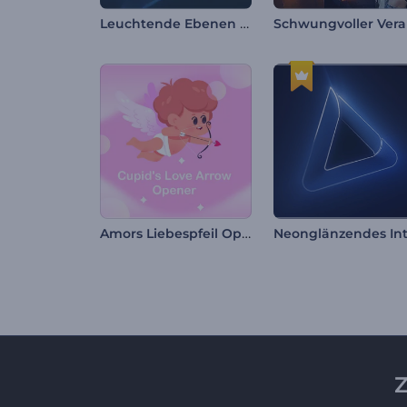
Leuchtende Ebenen Logo Reveal
Amors Liebespfeil Opener
Neonglänzendes In
Z