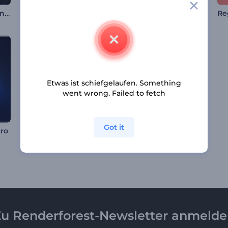
Schwungvoller Veranstaltungsauftakt
Glühende Lichter Opener
Phönix Logoanimation
Etwas ist schiefgelaufen. Something
went wrong. Failed to fetch
Got it
Glühende Streifen-Reveal-Logo
tro
Bunte Ostereier Intro
u Renderforest-Newsletter anmeld