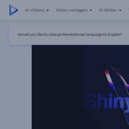
AI Videos
Video vorlagen
AI Bilder
Startseite
Vorlagen
Glänzend-Glattes Logo-Reveal
Would you like to change Renderforest language to English?