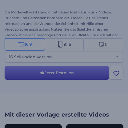
Die Modewelt wird ständig mit neuen Ideen aus Musik, Videos,
Büchern und Fernsehen bombardiert. Lassen Sie uns Trends
mitmachen und die Wunder der Schönheit mit Hilfe einer
Videosprache ausdrücken. Nutzen Sie das Spiel dynamischer
Farben, stilvoller Übergänge und visueller Effekte, um die Kraft der
Kreativität zu demonstrieren. Verwenden Sie die Vorlage Mode
16:9
9:16
1:1
Promo Opener, um perfektes Portfolio-Video, perfekte Werbung,
Modenschau oder Corporate Opener, spezielle Event-Intro und
16 Sekunden Version
viele weitere Projekte mit inspirierendem Design zu animieren.
Laden Sie Ihre Dateien hoch und seien Sie heute und in Zukunft auf
dem neusten Modetrend. Dies ist die 15 Sekunden Version. Es ist
Jetzt Erstellen
kostenlos!
Mit dieser Vorlage erstellte Videos