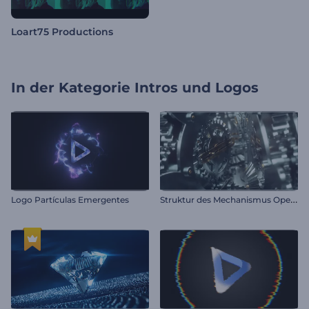
Loart75 Productions
In der Kategorie
Intros und Logos
S
truktur des Mechanismus Opener
Logo Partículas Emergentes