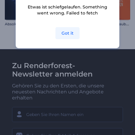
Etwas ist schiefgelaufen. Something
went wrong. Failed to fetch
E
inladung zur Halloween-Zauberparty
Absoluter Glanz Logo Reveal
Got it
Zu Renderforest-
Newsletter anmelden
Gehören Sie zu den Ersten, die unsere
neuesten Nachrichten und Angebote
erhalten