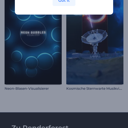
Got it
K
osmische Sternwarte Musikvisualisierer
Neon-Blasen-Visualisierer
Zu Renderforest-