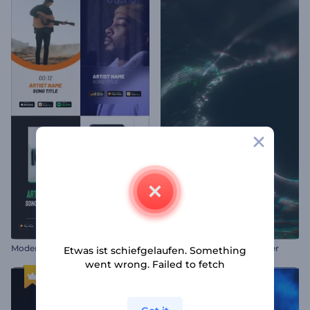
M
oderne Rhythmen Album-Promo
Abstrakter Strudel-Visualizer
Etwas ist schiefgelaufen. Something
went wrong. Failed to fetch