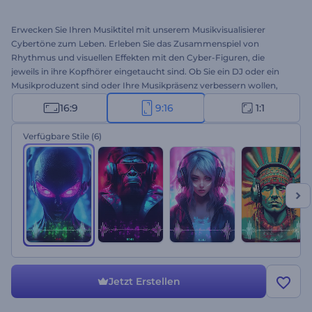
Erwecken Sie Ihren Musiktitel mit unserem Musikvisualisierer
Cybertöne zum Leben. Erleben Sie das Zusammenspiel von
Rhythmus und visuellen Effekten mit den Cyber-Figuren, die
jeweils in ihre Kopfhörer eingetaucht sind. Ob Sie ein DJ oder ein
Musikproduzent sind oder Ihre Musikpräsenz verbessern wollen,
dieser Visualizer bietet einen futuristischen Twist für Ihre Audio-
16:9
9:16
1:1
Präsentation. Passen Sie die Vorlage mit dem Titel Ihres Tracks und
dem Namen Ihres Künstlers an, laden Sie Ihre Musik hoch und
Verfügbare Stile
(6)
stellen Sie Ihr Meisterwerk auf Musikstreaming-Plattformen zur
Verfügung, um mehr treue Fans zu gewinnen. Testen Sie diese
Vorlage jetzt!
Jetzt Erstellen