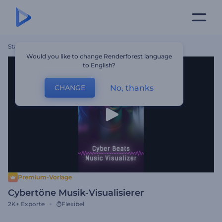
Startseite
Vorlagen
Cybertöne Musik-Visualisierer
Would you like to change Renderforest language
to English?
No, thanks
CHANGE
Premium-Vorlage
Cybertöne Musik-Visualisierer
2K+
Exporte
Flexibel