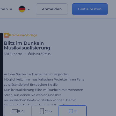
rnen
Anmelden
Gratis testen
Premium-Vorlage
Blitz im Dunkeln
Musikvisualisierung
381
Exporte
Bis zu 30Min.
Auf der Suche nach einer hervorragenden
Möglichkeit, Ihre musikalischen Projekte Ihren Fans
zu präsentieren? Entdecken Sie die
Musikvisualisierung Blitz im Dunkeln mit mehreren
Stilen, aus denen Sie wählen und Ihre
musikalischen Beats vorstellen können. Damit
können Sie die Aufmerksamkeit Ihrer Fans erregen
und sie für Ihre Musik begeistern. Verwenden Sie
16:9
9:16
1:1
ihn, um Ihre Singles, Musikalben, neue Tracks und