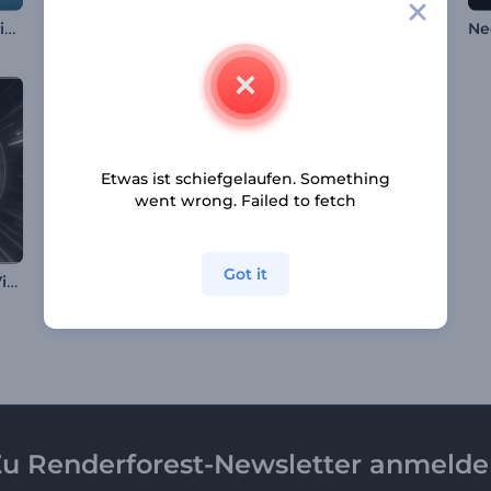
Wassermusik-Visualisierer
Neon Tunnel Drähte Visualisierer
Abstrakte Technobeats Visualisierer
Etwas ist schiefgelaufen. Something
went wrong. Failed to fetch
Got it
Pulsierende Beats-Visualizer
Enigmatische Echos Klangvisualisierer
Galactic Ride Music Visualizer
u Renderforest-Newsletter anmeld