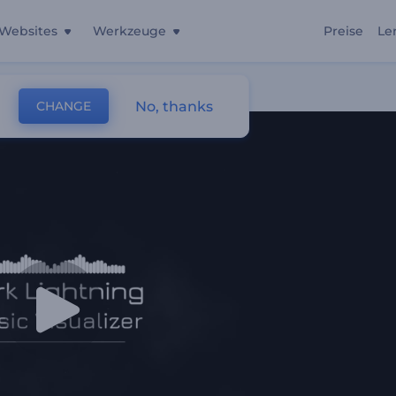
Websites
Werkzeuge
Preise
Le
ng
No, thanks
CHANGE