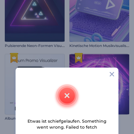
P
ulsierende Neon-Formen Visualizer
K
inetische Motion Musikvisualisierer
Album-Promo-Visualisierer
Elektrischer Puls-Equalizer
Etwas ist schiefgelaufen. Something
went wrong. Failed to fetch