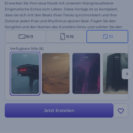
Erwecken Sie Ihre neue Musik mit unserem Klangvisualisierer
Enigmatische Echos zum Leben. Diese Vorlage ist so konzipiert,
dass sie sich mit den Beats Ihres Tracks synchronisiert und Ihre
Zuhörer jeden Puls und Rhythmus spüren lässt. Fügen Sie den
Songtitel und den Namen des Künstlers hinzu und wählen Sie den
Stil, der zur Stimmung Ihrer Musik passt. Perfekt für neue Single-
16:9
9:16
1:1
Veröffentlichungen, Musik-Album-Promos, Titelpräsentationen,
Musikveranstaltungen und mehr. Erstellen Sie jetzt und steigern Sie
Verfügbare Stile
(8)
die Zahl Ihrer Musikfans!
Jetzt Erstellen