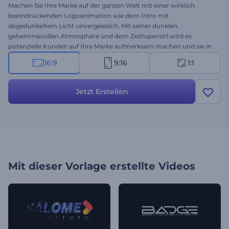
Machen Sie Ihre Marke auf der ganzen Welt mit einer wirklich
beeindruckenden Logoanimation wie dem Intro mit
abgedunkeltem Licht unvergesslich. Mit seiner dunklen,
geheimnisvollen Atmosphäre und dem Zeitlupenstil wird es
potenzielle Kunden auf Ihre Marke aufmerksam machen und sie in
Ehrfurcht erstarren lassen. Diese Logoanimation vermittelt
16:9
9:16
1:1
Leidenschaft, Tatkraft und Kreativität - all das, was für die
Präsentation eines Firmenevents, einer Produkteinführung, einer
Marke oder eines Modeartikels erforderlich ist. Laden Sie Ihr Logo
Jetzt Erstellen
hoch, geben Sie Ihren Slogan ein, und Sie erhalten in wenigen
Minuten ein professionell animiertes Logo. Testen Sie es jetzt!
Mit dieser Vorlage erstellte Videos