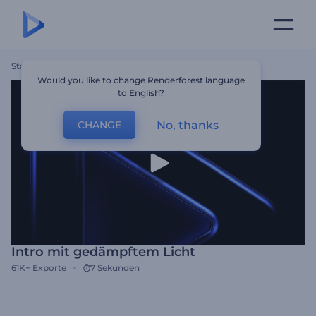
Startseite
Vorlagen
Intro Mit Gedämpftem Licht
Would you like to change Renderforest language
to English?
No, thanks
CHANGE
Intro mit gedämpftem Licht
61K+
Exporte
7 Sekunden