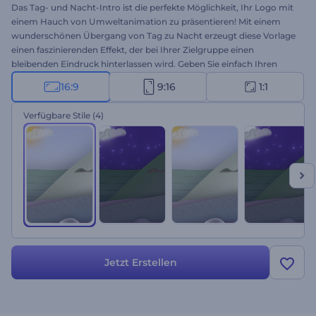
Das Tag- und Nacht-Intro ist die perfekte Möglichkeit, Ihr Logo mit
einem Hauch von Umweltanimation zu präsentieren! Mit einem
wunderschönen Übergang von Tag zu Nacht erzeugt diese Vorlage
einen faszinierenden Effekt, der bei Ihrer Zielgruppe einen
bleibenden Eindruck hinterlassen wird. Geben Sie einfach Ihren
Slogan ein, fügen Sie Ihr Logo hinzu, und sehen Sie zu, wie es mit
16:9
9:16
1:1
natürlichen Effekten und Übergängen zum Leben erwacht. Die
Vorlage eignet sich perfekt für Werbespots von Wildlife-Kanälen,
Verfügbare Stile
(4)
TV-Spots, Präsentationseinleitungen, geografische Intros oder
Outros und vieles mehr. Probieren Sie es noch heute aus und
bringen Sie Ihr Logo in neue Dimensionen!
Jetzt Erstellen