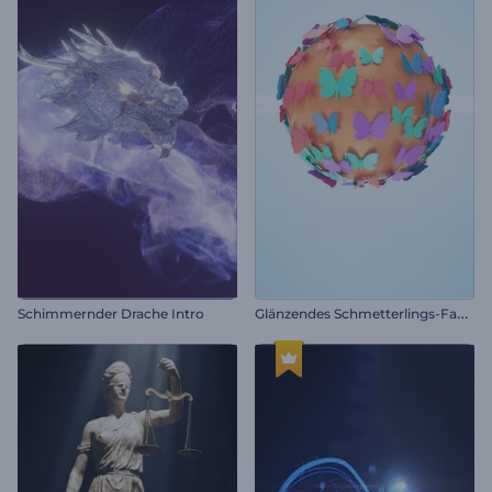
G
länzendes Schmetterlings-Fantasie-Logo
Schimmernder Drache Intro