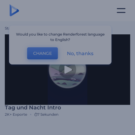
Startseite
Vorlagen
Tag Und Nacht Intro
Would you like to change Renderforest language
to English?
No, thanks
CHANGE
Tag und Nacht Intro
2K+
Exporte
7 Sekunden