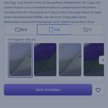
Das Tag- und Nacht-Intro ist die perfekte Möglichkeit, Ihr Logo mit
einem Hauch von Umweltanimation zu präsentieren! Mit einem
wunderschönen Übergang von Tag zu Nacht erzeugt diese Vorlage
einen faszinierenden Effekt, der bei Ihrer Zielgruppe einen
bleibenden Eindruck hinterlassen wird. Geben Sie einfach Ihren
Slogan ein, fügen Sie Ihr Logo hinzu, und sehen Sie zu, wie es mit
16:9
9:16
1:1
natürlichen Effekten und Übergängen zum Leben erwacht. Die
Vorlage eignet sich perfekt für Werbespots von Wildlife-Kanälen,
Verfügbare Stile
(4)
TV-Spots, Präsentationseinleitungen, geografische Intros oder
Outros und vieles mehr. Probieren Sie es noch heute aus und
bringen Sie Ihr Logo in neue Dimensionen!
Jetzt Erstellen