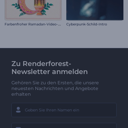
F
arbenfroher Ramadan-Video-Opener
Cyberpunk-Schild-Intro
Zu Renderforest-
Newsletter anmelden
Gehören Sie zu den Ersten, die unsere
neuesten Nachrichten und Angebote
erhalten