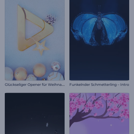
G
lückseliger Opener für Weihnachten
Funkelnder Schmetterling – Intro