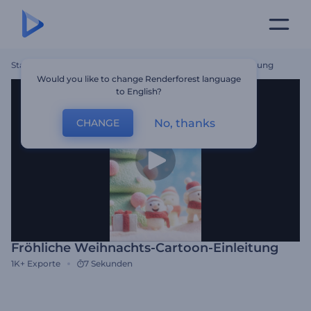
Startseite
Vorlagen
Fröhliche Weihnachts-Cartoon-Einleitung
Would you like to change Renderforest language
to English?
No, thanks
CHANGE
Fröhliche Weihnachts-Cartoon-Einleitung
1K+
Exporte
7 Sekunden