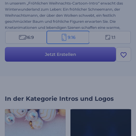
In unserem „Fröhlichen Weihnachts-Cartoon-Intro“ erwacht das
Winterwunderland zum Leben: Ein fröhlicher Schneemann, der
Weihnachtsmann, der über den Wolken schwebt, ein festlich
geschmückter Baum und fröhliche Figuren erwarten Sie. Die
Knetanimationen und lebendigen Szenen schaffen eine warme,
nostalgische Weihnachtsatmosphäre, in der Ihr Logo in seiner
16:9
9:16
1:1
vollen Pracht erstrahlt. Laden Sie Ihr Logo hoch, geben Sie Ihre
Nachricht ein und wählen Sie Hintergrundmusik für ein
einzigartiges Video – perfekt für Grüße, Ankündigungen,
Jetzt Erstellen
Werbeaktionen und all Ihre Weihnachtsinhalte. Jetzt ausprobieren!
In der Kategorie
Intros und Logos