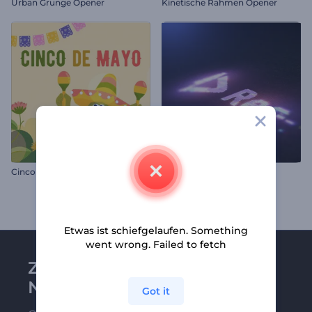
Urban Grunge Opener
Kinetische Rahmen Opener
Cinco de Mayo Animation
Neonpixel Opener
Etwas ist schiefgelaufen. Something
went wrong. Failed to fetch
Zu Renderforest-
Newsletter anmelden
Got it