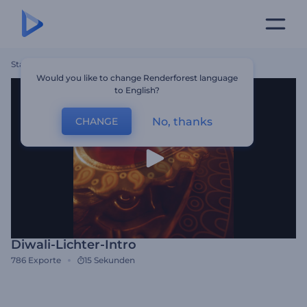
Startseite
Vorlagen
Diwali-Lichter-Intro
Would you like to change Renderforest language
to English?
No, thanks
CHANGE
Diwali-Lichter-Intro
786
Exporte
15 Sekunden