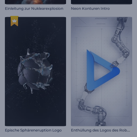
Einleitung zur Nuklearexplosion
Neon Konturen Intro
E
nthüllung des Logos des Roboterarms
Epische Sphäreneruption Logo