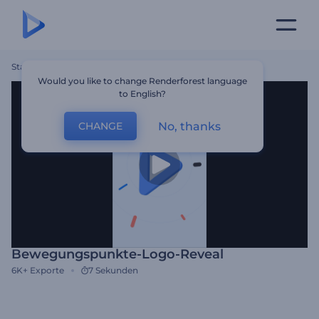
Startseite
Vorlagen
Bewegungspunkte-Logo-Reveal
Would you like to change Renderforest language
to English?
No, thanks
CHANGE
Bewegungspunkte-Logo-Reveal
6K+
Exporte
7 Sekunden