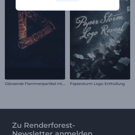
G
länzende Flammenpartikel Intro
Papiersturm Logo-Enthüllung
Zu Renderforest-
Newsletter anmelden