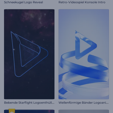
Schneekugel Logo Reveal
Retro-Videospiel Konsole Intro
B
ebende Starflight Logoenthüllung
W
ellenförmige Bänder Logoanimation