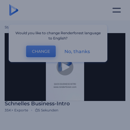
Startseite
Vorlagen
Schnelles Business-Intro
Would you like to change Renderforest language
to English?
No, thanks
CHANGE
Schnelles Business-Intro
35K+
Exporte
5 Sekunden