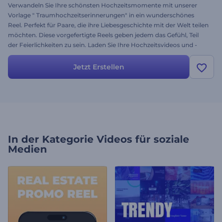
Verwandeln Sie Ihre schönsten Hochzeitsmomente mit unserer
Vorlage " Traumhochzeitserinnerungen" in ein wunderschönes
Reel. Perfekt für Paare, die ihre Liebesgeschichte mit der Welt teilen
möchten. Diese vorgefertigte Reels geben jedem das Gefühl, Teil
der Feierlichkeiten zu sein. Laden Sie Ihre Hochzeitsvideos und -
fotos hoch, wählen Sie einen schönen Musiktitel aus, und erstellen
Sie ein schönes Video, das Ihre Hochzeitserinnerungen für immer
Jetzt Erstellen
festhält. Beginnen Sie jetzt mit der Erstellung!
In der Kategorie
Videos für soziale
Medien