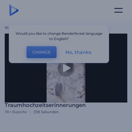
Startseite
Vorlagen
Traumhochzeitserinnerungen
Would you like to change Renderforest language
to English?
No, thanks
CHANGE
Traumhochzeitserinnerungen
7K+
Exporte
18 Sekunden