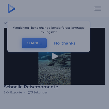
Startseite
Vorlagen
Schnelle Reisemomente
Would you like to change Renderforest language
to English?
No, thanks
CHANGE
Schnelle Reisemomente
3K+
Exporte
13 Sekunden