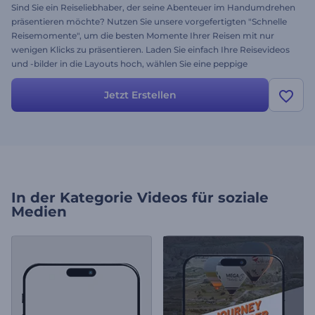
Sind Sie ein Reiseliebhaber, der seine Abenteuer im Handumdrehen
präsentieren möchte? Nutzen Sie unsere vorgefertigten "Schnelle
Reisemomente", um die besten Momente Ihrer Reisen mit nur
wenigen Klicks zu präsentieren. Laden Sie einfach Ihre Reisevideos
und -bilder in die Layouts hoch, wählen Sie eine peppige
Hintergrundmusik, und beobachten Sie, wie die dynamischen
Übergänge Ihre Erinnerungen zum Leben erwecken. Erstellen Sie
Jetzt Erstellen
jetzt und lassen Sie die Welt an Ihren unvergesslichen
Reisemomenten teilhaben!
In der Kategorie
Videos für soziale
Medien