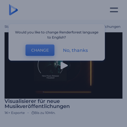
Startseite
Vorlagen
Visualisierer Für Neue Musikveröffentlichungen
Would you like to change Renderforest language
to English?
No, thanks
CHANGE
Visualisierer für neue
Musikveröffentlichungen
1K+
Exporte
Bis zu 10Min.