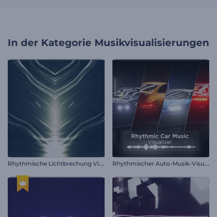
In der Kategorie
Musikvisualisierungen
R
hythmische Lichtbrechung Visualisierer
R
hythmischer Auto-Musik-Visualisierer