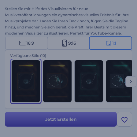
Stellen Sie mit Hilfe des Visualisierers für neue
Musikveröffentlichungen ein dynamisches visuelles Erlebnis für Ihre
Musikprojekte dar. Laden Sie Ihren Track hoch, fügen Sie die Tagline
hinzu, und machen Sie sich bereit, die Kraft Ihrer Beats mit diesem
modernen Visualizer zu illustrieren. Perfekt für YouTube-Kanäle,
Musikalbum-Promos, Single-Veröffentlichungen und vieles mehr.
16:9
9:16
1:1
Machen Sie sich bereit, alle mit einem imposanten
Musikvisualisierer zu beeindrucken. Testen Sie ihn jetzt!
Verfügbare Stile
(10)
Jetzt Erstellen