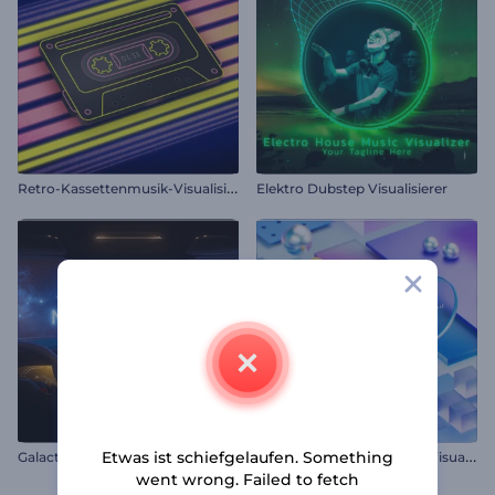
R
etro-Kassettenmusik-Visualisierer
Elektro Dubstep Visualisierer
K
inetische Objekte Musik-Visualizer
Etwas ist schiefgelaufen. Something
Galactic Ride Music Visualizer
went wrong. Failed to fetch