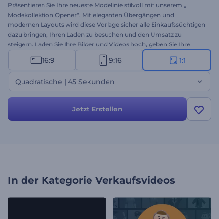
Präsentieren Sie Ihre neueste Modelinie stilvoll mit unserem „
Modekollektion Opener“. Mit eleganten Übergängen und
modernen Layouts wird diese Vorlage sicher alle Einkaufssüchtigen
dazu bringen, Ihren Laden zu besuchen und den Umsatz zu
steigern. Laden Sie Ihre Bilder und Videos hoch, geben Sie Ihre
Botschaften ein, und wählen Sie einen peppigen Musiktitel im
16:9
9:16
1:1
Hintergrund. Perfekt für die Einführung saisonaler Kollektionen, die
Bewerbung von Designerstücken oder die Erstellung stilvoller
Quadratische | 45 Sekunden
Promovideos. Erstellen Sie jetzt und fesseln Sie Modefans mit
jedem Look!
Jetzt Erstellen
In der Kategorie
Verkaufsvideos