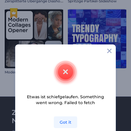
Z
ersplitterte Übergänge Diashow
Spritzige Partikel-Slideshow
Moderne Collagen Opener
Modernes Typografiepaket
Etwas ist schiefgelaufen. Something
went wrong. Failed to fetch
Zu Renderforest-
Newsletter anmelden
Got it