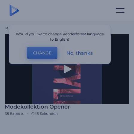
Startseite
Vorlagen
Modekollektion Opener
Would you like to change Renderforest language
to English?
No, thanks
CHANGE
Modekollektion Opener
35
Exporte
45 Sekunden