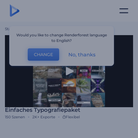
Startseite
Vorlagen
Einfaches Typografiepaket
Would you like to change Renderforest language
to English?
No, thanks
CHANGE
Einfaches Typografiepaket
150
Szenen
2K+
Exporte
Flexibel