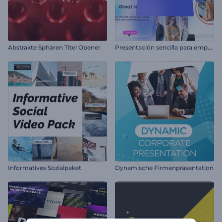
P
resentación sencilla para empresas
Abstrakte Sphären Titel Opener
Informatives Sozialpaket
Dynamische Firmenpräsentation