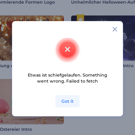
ormierende Formen Logo
Enthüllung des Weihnachtsmann-Logos
Schimmernder Drache Intro
Etwas ist schiefgelaufen. Something
went wrong. Failed to fetch
Got it
Ostereier Intro