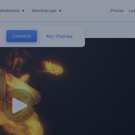
Websites
Werkzeuge
Preise
Le
No, thanks
CHANGE