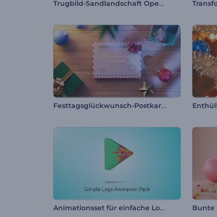
Trugbild-Sandlandschaft Opener
Transf
Festtagsglückwunsch-Postkarte
Animationsset für einfache Logos
Bunte 