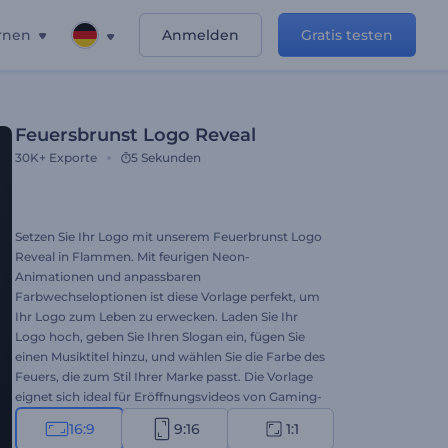
rnen
Anmelden
Gratis testen
Feuersbrunst Logo Reveal
30K+
Exporte
5 Sekunden
Setzen Sie Ihr Logo mit unserem Feuerbrunst Logo
Reveal in Flammen. Mit feurigen Neon-
Animationen und anpassbaren
Farbwechseloptionen ist diese Vorlage perfekt, um
Ihr Logo zum Leben zu erwecken. Laden Sie Ihr
Logo hoch, geben Sie Ihren Slogan ein, fügen Sie
einen Musiktitel hinzu, und wählen Sie die Farbe des
Feuers, die zum Stil Ihrer Marke passt. Die Vorlage
eignet sich ideal für Eröffnungsvideos von Gaming-
Kanälen, dynamische Präsentationen,
16:9
9:16
1:1
Werbevideos, Produkteinführungen, Intros für