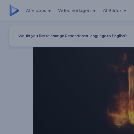
AI Videos
Video vorlagen
AI Bilder
Startseite
Vorlagen
Feuersbrunst Logo Reveal
Would you like to change Renderforest language to English?