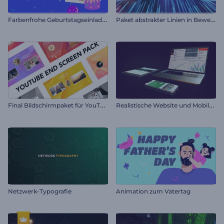
F
arbenfrohe Geburtstagseinladung
P
aket abstrakter Linien in Bewegung
F
inal Bildschirmpaket für YouTube
R
ealistische Website und Mobilwerbung
Netzwerk-Typografie
Animation zum Vatertag