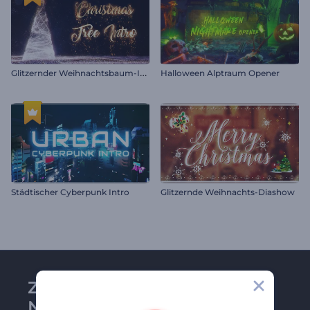
G
litzernder Weihnachtsbaum-Intro
Halloween Alptraum Opener
Städtischer Cyberpunk Intro
Glitzernde Weihnachts-Diashow
Zu Renderforest-
Newsletter anmelden