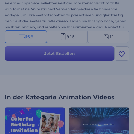
Feiern wir Spaniens beliebtes Fest der Tomatenschlacht mithilfe
von Tomatina Animationen! Verwenden Sie diese faszinierende
Vorlage, um Ihre Festbotschaften zu präsentieren und gleichzeitig
den Geist des Festes zu reflektieren. Laden Sie Ihr Logo hoch, geben
Sie Ihren Text ein, und erhalten Sie Ihr animiertes Video. Perfekt für
Einladungen zu Festen, Intros zu Feiertagen,
16:9
9:16
1:1
Videogrußbotschaften, Werbespots und vieles mehr. Probieren Sie
es jetzt aus!
Jetzt Erstellen
In der Kategorie
Animation Videos