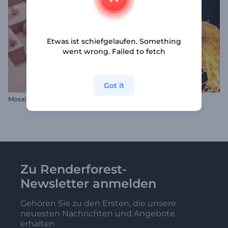
Etwas ist schiefgelaufen. Something
went wrong. Failed to fetch
Got it
Mosaik-Logo-Reveal
Partikelspritzer Intro
Zu Renderforest-
Newsletter anmelden
Gehören Sie zu den Ersten, die unsere
neuesten Nachrichten und Angebote
erhalten