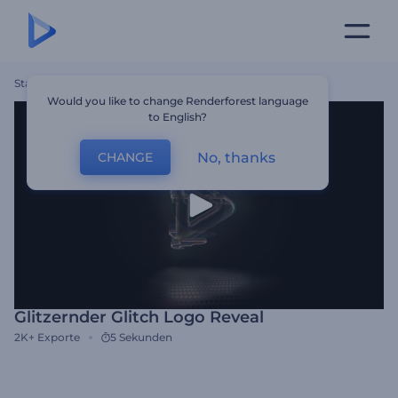
Startseite
Vorlagen
Glitzernder Glitch Logo Reveal
Would you like to change Renderforest language
to English?
No, thanks
CHANGE
Glitzernder Glitch Logo Reveal
2K+
Exporte
5 Sekunden