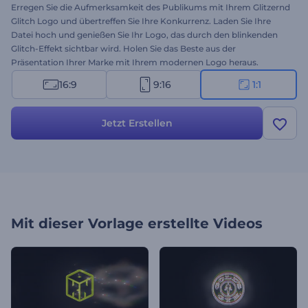
Erregen Sie die Aufmerksamkeit des Publikums mit Ihrem Glitzernd
Glitch Logo und übertreffen Sie Ihre Konkurrenz. Laden Sie Ihre
Datei hoch und genießen Sie Ihr Logo, das durch den blinkenden
Glitch-Effekt sichtbar wird. Holen Sie das Beste aus der
Präsentation Ihrer Marke mit Ihrem modernen Logo heraus.
Perfekt für Präsentationseröffnungen, Video-Intros und -Outros,
16:9
9:16
1:1
TV-Spots und mehr. Erreichen Sie höhere Ziele für die Präsentation
Ihrer Marke. Probieren Sie es jetzt aus!
Jetzt Erstellen
Mit dieser Vorlage erstellte Videos