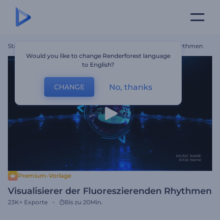
Startseite
Vorlagen
Visualisierer Der Fluoreszierenden Rhythmen
Would you like to change Renderforest language
to English?
No, thanks
CHANGE
Premium-Vorlage
Visualisierer der Fluoreszierenden Rhythmen
23K+
Exporte
Bis zu 20Min.