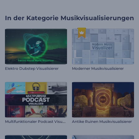
In der Kategorie
Musikvisualisierungen
Elektro Dubstep Visualisierer
Moderner Musikvisualisierer
M
ultifunktionaler Podcast Visualisierer
Antike Ruinen Musikvisualisierer