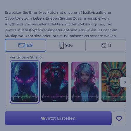
Erwecken Sie Ihren Musiktitel mit unserem Musikvisualisierer
Cybertöne zum Leben. Erleben Sie das Zusammenspiel von
Rhythmus und visuellen Effekten mit den Cyber-Figuren, die
jeweils in ihre Kopfhörer eingetaucht sind. Ob Sie ein DJ oder ein
Musikproduzent sind oder Ihre Musikpräsenz verbessern wollen,
dieser Visualizer bietet einen futuristischen Twist für Ihre Audio-
16:9
9:16
1:1
Präsentation. Passen Sie die Vorlage mit dem Titel Ihres Tracks und
dem Namen Ihres Künstlers an, laden Sie Ihre Musik hoch und
Verfügbare Stile
(6)
stellen Sie Ihr Meisterwerk auf Musikstreaming-Plattformen zur
Verfügung, um mehr treue Fans zu gewinnen. Testen Sie diese
Vorlage jetzt!
Jetzt Erstellen