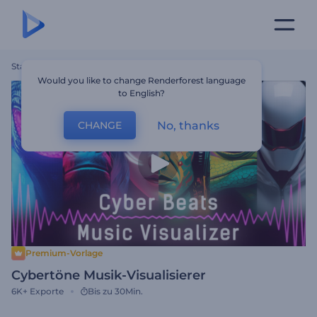
Startseite
Vorlagen
Cybertöne Musik-Visualisierer
Would you like to change Renderforest language
to English?
No, thanks
CHANGE
Premium-Vorlage
Cybertöne Musik-Visualisierer
6K+
Exporte
Bis zu 30Min.