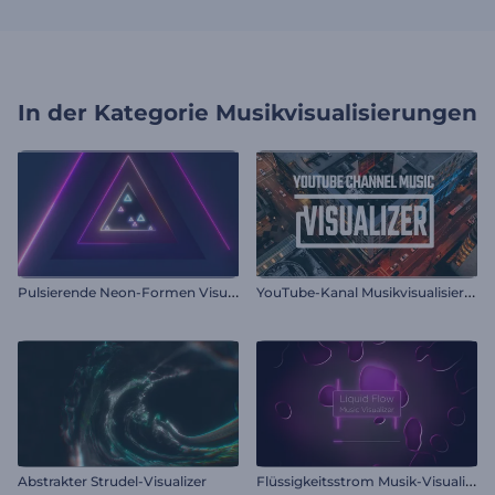
In der Kategorie
Musikvisualisierungen
P
ulsierende Neon-Formen Visualizer
Y
ouTube-Kanal Musikvisualisierung
F
lüssigkeitsstrom Musik-Visualisierer
Abstrakter Strudel-Visualizer