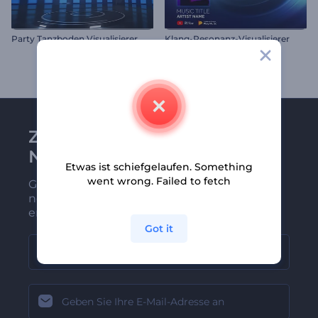
Party Tanzboden Visualisierer
Klang-Resonanz-Visualisierer
Zu Renderforest-
Newsletter anmelden
Etwas ist schiefgelaufen. Something
went wrong. Failed to fetch
Gehören Sie zu den Ersten, die unsere
neuesten Nachrichten und Angebote
erhalten
Got it