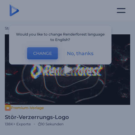
Startseite
Vorlagen
Stör-Verzerrungs-Logo
Would you like to change Renderforest language
to English?
No, thanks
CHANGE
Premium-Vorlage
Stör-Verzerrungs-Logo
138K+
Exporte
10 Sekunden