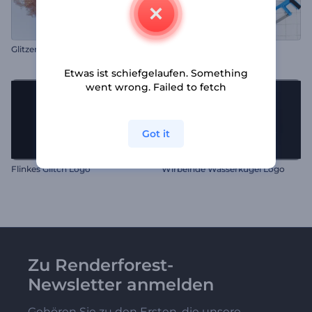
Glitzernde Partikel Logo
Einführung ins Bauprojekt
Etwas ist schiefgelaufen. Something
went wrong. Failed to fetch
Got it
Flinkes Glitch Logo
Wirbelnde Wasserkugel Logo
Zu Renderforest-
Newsletter anmelden
Gehören Sie zu den Ersten, die unsere