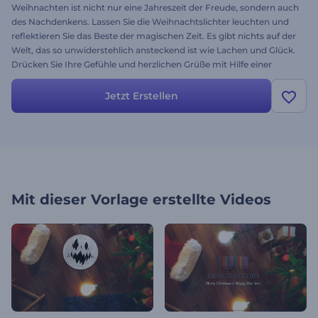
Weihnachten ist nicht nur eine Jahreszeit der Freude, sondern auch
des Nachdenkens. Lassen Sie die Weihnachtslichter leuchten und
reflektieren Sie das Beste der magischen Zeit. Es gibt nichts auf der
Welt, das so unwiderstehlich ansteckend ist wie Lachen und Glück.
Drücken Sie Ihre Gefühle und herzlichen Grüße mit Hilfe einer
glorreichen Videobotschaft mit der Vorlage Feen
Weihnachtslichter aus. Erstellen Sie tolle Weihnachts-Intros,
Jetzt Erstellen
Familienfeiern, Firmengrüße und vieles mehr. Laden Sie Ihr Logo
hoch und notieren Sie Ihre Wünsche: winken Sie mit einem
Zauberstab über die Welt - wie immer kostenlos!
Mit dieser Vorlage erstellte Videos