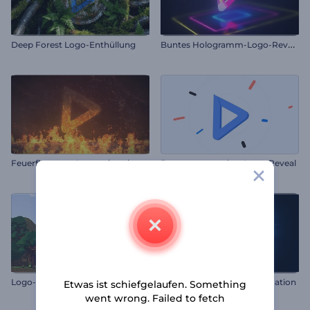
B
untes Hologramm-Logo-Reveal
Deep Forest Logo-Enthüllung
Feuerflammen Logoanimation
Bewegungspunkte-Logo-Reveal
L
ogo-Animation im Minecraft-Stil
Digitale Globus-Logo-Animation
Etwas ist schiefgelaufen. Something
went wrong. Failed to fetch