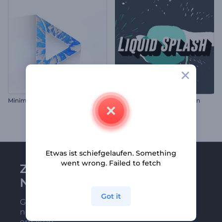
Minimalistischer Logo Opener
Spritzwasser Logoanimation
Etwas ist schiefgelaufen. Something
went wrong. Failed to fetch
Zu Renderforest-
Newsletter anmelden
Got it
Gehören Sie zu den Ersten, die unsere
neuesten Nachrichten und Angebote
erhalten