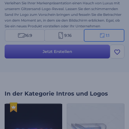
Verleihen Sie Ihrer Markenpräsentation einen Hauch von Luxus mit
unserem Glitzersand-Logo-Reveal. Lassen Sie den schimmernden
Sand Ihr Logo zum Vorschein bringen und fesseln Sie die Betrachter
von dem Moment an, in dem sie den Bildschirm erblicken. Egal, ob
Sie ein neues Produkt vorstellen oder Ihr Unternehmen
präsentieren, diese Vorlage sorgt für eine unvergessliche
16:9
9:16
1:1
Präsentation. Passen Sie sie mit Ihrem Logo, Slogan und
Hintergrundmusik an, um Ihre Marke von anderen abzuheben.
Erstellen Sie jetzt und heben Sie Ihre visuelle Identität auf ein neues
Jetzt Erstellen
Niveau!
In der Kategorie
Intros und Logos