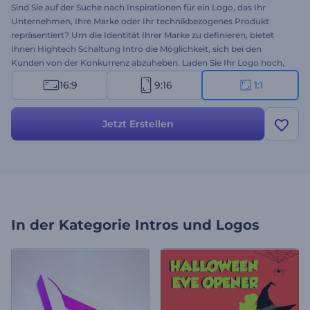
Sind Sie auf der Suche nach Inspirationen für ein Logo, das Ihr
Unternehmen, Ihre Marke oder Ihr technikbezogenes Produkt
repräsentiert? Um die Identität Ihrer Marke zu definieren, bietet
Ihnen Hightech Schaltung Intro die Möglichkeit, sich bei den
Kunden von der Konkurrenz abzuheben. Laden Sie Ihr Logo hoch,
geben Sie Ihren Slogan ein, und schon erhalten Sie Ihre
16:9
9:16
1:1
beeindruckende Logoanimation. Perfekt für technische
Produktwerbung, Unternehmenspräsentationen, TV-Spots, Intros
von Sendern und vieles mehr. Hinterlassen Sie einen bleibenden
Jetzt Erstellen
Eindruck. Probieren Sie es gleich aus!
In der Kategorie
Intros und Logos