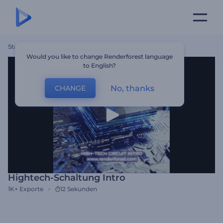
Startseite
Vorlagen
Hightech-Schaltung Intro
Would you like to change Renderforest language
to English?
No, thanks
CHANGE
Hightech-Schaltung Intro
1K+
Exporte
12 Sekunden