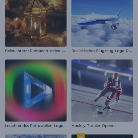
B
eleuchteter Ramadan-Video-Opener
R
ealistisches Flugzeug-Logo-Reveal
Leuchtendes Retrowellen-Logo
Hockey-Turnier-Opener