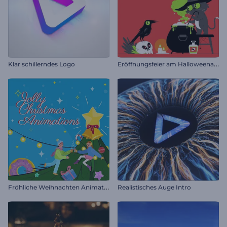
E
röffnungsfeier am Halloweenabend
Klar schillerndes Logo
F
röhliche Weihnachten Animationen
Realistisches Auge Intro