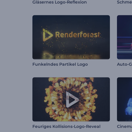
Gläsernes Logo-Reflexion
Schmel
Funkelndes Partikel Logo
Feuriges Kollisions-Logo-Reveal
Cinema