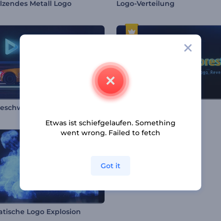
zendes Metall Logo
Logo-Verteilung
Auto-Geschwindigkeitsstrecke Intro
Cyberpunk Glitch-Logo
Etwas ist schiefgelaufen. Something
went wrong. Failed to fetch
Got it
tische Logo Explosion