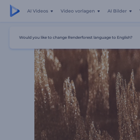
AI Videos
Video vorlagen
AI Bilder
Startseite
Vorlagen
Glitzernder Sand Logo Reveal
Would you like to change Renderforest language to English?