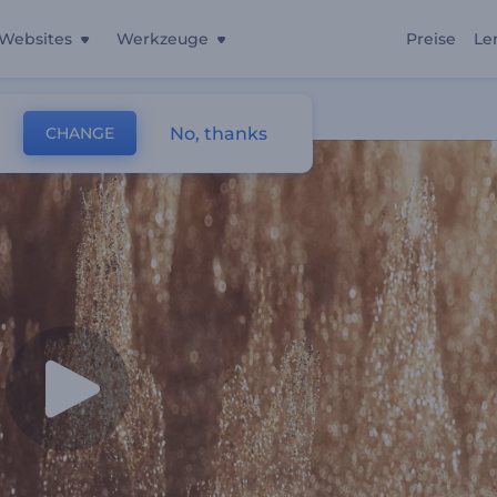
Websites
Werkzeuge
Preise
Le
No, thanks
CHANGE