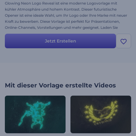
Glowing Neon Logo Reveal ist eine moderne Logovorlage mit
kühler Atmosphäre und hohem Kontrast. Dieser futuristische
Opener ist eine ideale Wahl, um Ihr Logo oder Ihre Marke mit neuer
Kraft zu bewerben. Diese Vorlage ist perfekt für Präsentationen,
Online-Channels, Vorstellungen und mehr geeignet. Laden Sie
einfach Ihr Logo hoch, wählen Sie Ihre Musik und Renderforest
erledigt den Rest. Sie erhalten in wenigen Minuten eine
Jetzt Erstellen
Logoanimation. Testen Sie noch heute kostenlos.
Mit dieser Vorlage erstellte Videos