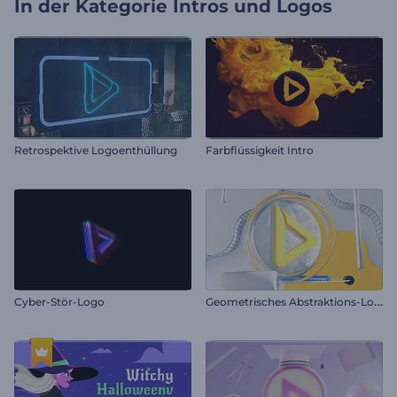
In der Kategorie
Intros und Logos
Retrospektive Logoenthüllung
Farbflüssigkeit Intro
G
eometrisches Abstraktions-Logo
Cyber-Stör-Logo