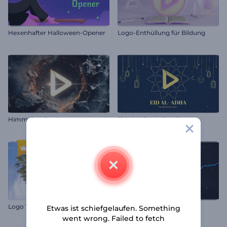
Hexenhafter Halloween-Opener
Logo-Enthüllung für Bildung
Himmelssteine Intro
Eid al-Adha Animationen
Logo Traum des Reisenden
Gewitter Logoenthüllung
Etwas ist schiefgelaufen. Something
went wrong. Failed to fetch