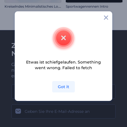
K
reiselndes Minimalistisches Logo
Sportwagenrennen Intro
Zu Renderforest-
Newsletter anmelden
Etwas ist schiefgelaufen. Something
Gehören Sie zu den Ersten, die unsere
went wrong. Failed to fetch
neuesten Nachrichten und Angebote
erhalten
Got it