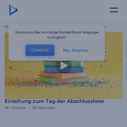
Startseite
Vorlagen
Einleitung Zum Tag Der Abschlussfeier
Would you like to change Renderforest language
to English?
No, thanks
CHANGE
Einleitung zum Tag der Abschlussfeier
3K+
Exporte
6 Sekunden