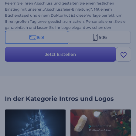
Feiern Sie Ihren Abschluss und gestalten Sie einen festlichen
Einstieg mit unserer „Abschlussfeier-Einleitung“. Mit einem
Bücherstapel und einem Doktorhut ist diese Vorlage perfekt, um
Ihren großen Tag unvergesslich zu machen. Personalisieren Sie sie
ganz einfach und lassen Sie Ihr Logo elegant zwischen den
Symbolen von Lernen und Erfolg erscheinen. Ideal für
16:9
9:16
Abschlussfeiern, Schulvideos, Präsentationseinstiege und
Bildungsprojekte. Erstellen Sie jetzt Ihre Einleitung und machen Sie
Ihre Abschlussgeschichte unvergesslich!
Jetzt Erstellen
In der Kategorie
Intros und Logos