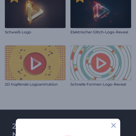
Schweiß-Logo
Elektrischer Glitch-Logo-Reveal
2D hüpfende Logoanimation
Schnelle Formen-Logo-Reveal
Zu Renderforest-
Newsletter anmelden