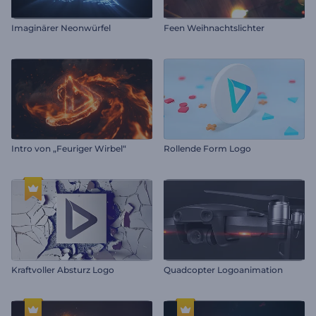
Imaginärer Neonwürfel
Feen Weihnachtslichter
Intro von „Feuriger Wirbel“
Rollende Form Logo
Kraftvoller Absturz Logo
Quadcopter Logoanimation