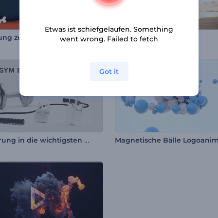
Etwas ist schiefgelaufen. Something
Einladung zur Halloween-Zauberparty
Wüsten-Logo Opener
went wrong. Failed to fetch
Got it
Einführung in die wichtigsten Fitness-Basics