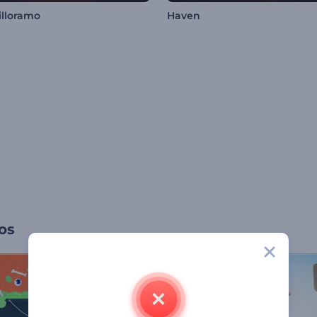
illoramo
Haven
os