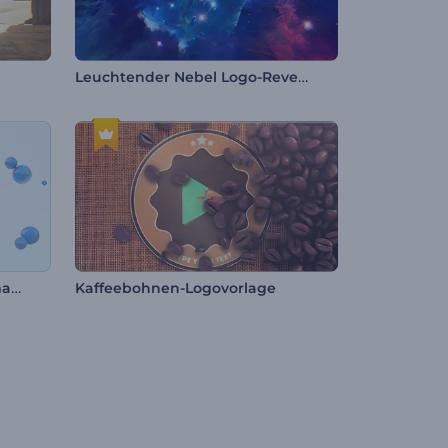
Leuchtender Nebel Logo-Reveal
Magnetische Bälle Logoanimation
Kaffeebohnen-Logovorlage