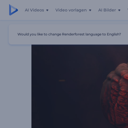
AI Videos
Video vorlagen
AI Bilder
Startseite
Vorlagen
Logoanimation Feuerexplosion
Would you like to change Renderforest language to English?