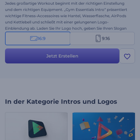
Jedes großartige Workout beginnt mit der richtigen Einstellung
und dem richtigen Equipment. „Gym Essentials Intro“ präsentiert
wichtige Fitness-Accessoires wie Hantel, Wasserflasche, AirPods
und Kettlebell und schließt mit einer gelungenen Logo-
Einblendung ab. Laden Sie Ihr Logo hoch, geben Sie Ihren Slogan
ein und wählen Sie Hintergrundmusik für eine einzigartige Logo-
16:9
9:16
Präsentation mit sanften Übergängen und filmreifer Beleuchtung.
Ideal für Fitnessstudio-Werbung, Projekte rund ums Fitnesstraining
und Inhalte zum Thema gesunder Lebensstil. Jetzt ausprobieren!
Jetzt Erstellen
In der Kategorie
Intros und Logos