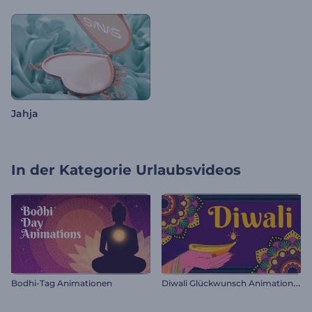
Jahja
In der Kategorie
Urlaubsvideos
D
iwali Glückwunsch Animationen
Bodhi-Tag Animationen