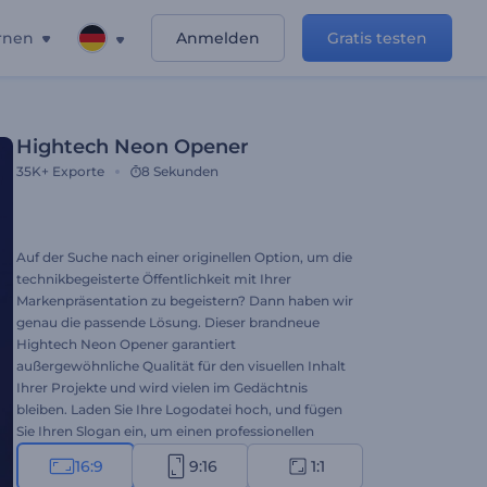
rnen
Anmelden
Gratis testen
Hightech Neon Opener
35K+
Exporte
8 Sekunden
Auf der Suche nach einer originellen Option, um die
technikbegeisterte Öffentlichkeit mit Ihrer
Markenpräsentation zu begeistern? Dann haben wir
genau die passende Lösung. Dieser brandneue
Hightech Neon Opener garantiert
außergewöhnliche Qualität für den visuellen Inhalt
Ihrer Projekte und wird vielen im Gedächtnis
bleiben. Laden Sie Ihre Logodatei hoch, und fügen
Sie Ihren Slogan ein, um einen professionellen
Logo-Opener zu erstellen. Perfekt für die
16:9
9:16
1:1
Vorstellung von Technologieunternehmen,