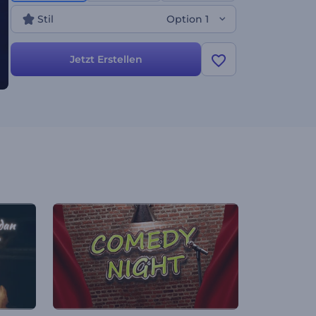
Markenwerbung, Channel-Intros und vieles mehr.
Stil
Option 1
Maximieren Sie den Erfolg Ihrer Projekte mit
diesem modernen Logo-Opener. Testen Sie diese
Vorlage jetzt!
Jetzt Erstellen