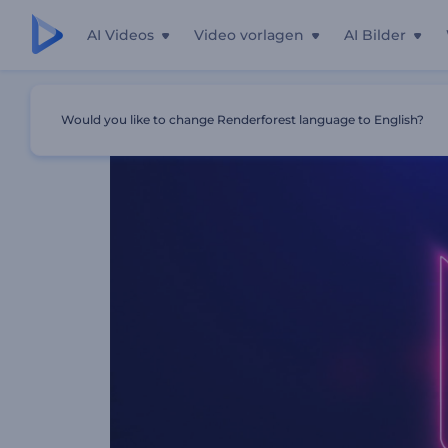
AI Videos
Video vorlagen
AI Bilder
Startseite
Vorlagen
Hightech Neon Opener
Would you like to change Renderforest language to English?