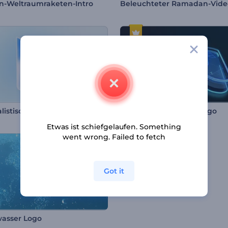
n-Weltraumraketen-Intro
Minimalistisches glänzendes Logo Reveal
Digitales Bewegungslogo
Etwas ist schiefgelaufen. Something
went wrong. Failed to fetch
Got it
asser Logo