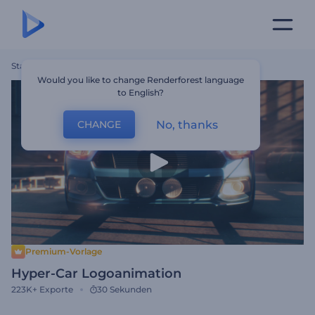
Startseite
Vorlagen
Hyper-Car Logoanimation
Would you like to change Renderforest language
to English?
No, thanks
CHANGE
Premium-Vorlage
Hyper-Car Logoanimation
223K+
Exporte
30 Sekunden