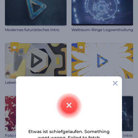
Modernes futuristisches Intro
Weltraum-Ringe Logoenthüllung
Lebendiges Abstraktionslogo
Farbspritzer Logo
Etwas ist schiefgelaufen. Something
Foto mit fallenden Blüten
Glitzerndes Gamecontroller Intro
went wrong. Failed to fetch