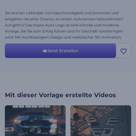
Sie sind ein Liebhaber von Geschwindigkeit und Extremen und
entgehen nie einer Chance, an einem Autorennen teilzunehmen?
Auf geht's! Das Hyper Auto Logo ist eine stilvolle und moderne
Vorlage, die Sie zum Erfolg führen und Ihr Geschäft voranbringen
wird. Mit hochklassigem Design und realistischer 3D-Animation,
unglaublichen Sound- und visuellen Effekten ist die Vorlage perfekt
für Auto-Blogs, YouTube-Kanäle, Opener zum Thema Motorsport
Jetzt Erstellen
und andere Websites zum Thema Fahrzeugpflege und
Autoverkauf. Laden Sie einfach Ihr Logo hoch, passen Sie den Text
an und fügen Sie Musik hinzu. Ihr Video ist innerhalb weniger
Minuten fertig. Kostenlos austesten!
Mit dieser Vorlage erstellte Videos