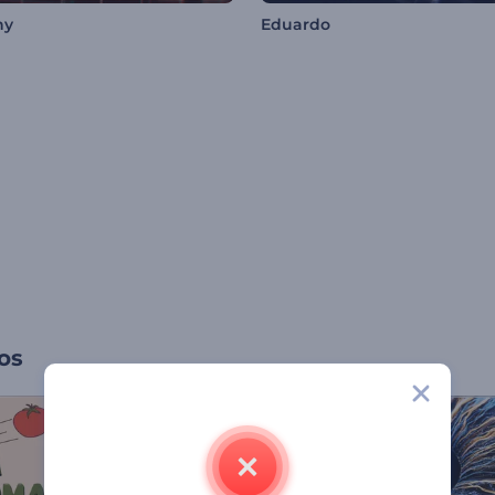
ny
Eduardo
os