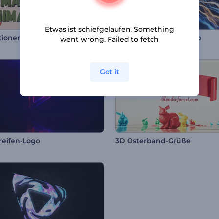
Etwas ist schiefgelaufen. Something
Animationen zum Tomatina Fest
Realistisches Auge Intro
went wrong. Failed to fetch
Got it
treifen-Logo
3D Osterband-Grüße