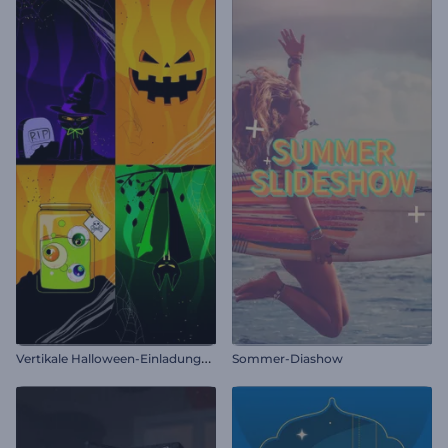
V
ertikale Halloween-Einladungsanimation
Sommer-Diashow