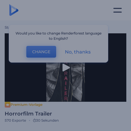
Startseite
Vorlagen
Horrorfilm Trailer
Would you like to change Renderforest language
to English?
No, thanks
CHANGE
Premium-Vorlage
Horrorfilm Trailer
570
Exporte
30 Sekunden