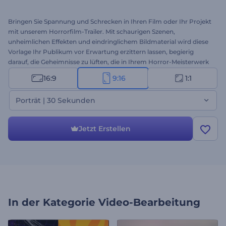
Bringen Sie Spannung und Schrecken in Ihren Film oder Ihr Projekt
mit unserem Horrorfilm-Trailer. Mit schaurigen Szenen,
unheimlichen Effekten und eindringlichem Bildmaterial wird diese
Vorlage Ihr Publikum vor Erwartung erzittern lassen, begierig
darauf, die Geheimnisse zu lüften, die in Ihrem Horror-Meisterwerk
warten. Die Anpassung ist ein Kinderspiel: Laden Sie Ihre
16:9
9:16
1:1
Mediendateien hoch, geben Sie Ihre Texte ein, nehmen Sie alle
erforderlichen Anpassungen vor und vervollständigen Sie Ihr
Porträt | 30 Sekunden
gruseliges Videoprojekt mit Hintergrundmusik oder sogar mit Ihrer
eigenen Stimme. Perfekt für Horrorfilme, spannende Teaser,
Halloween-Promotionen, gruselige Auftaktszenen und vieles mehr.
Jetzt Erstellen
Jetzt erstellen!
In der Kategorie
Video-Bearbeitung