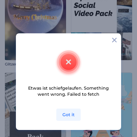
G
litzernde Weihnachten Typografie
Informatives Sozialpaket
Etwas ist schiefgelaufen. Something
went wrong. Failed to fetch
Got it