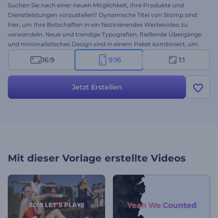
Suchen Sie nach einer neuen Möglichkeit, Ihre Produkte und
Dienstleistungen vorzustellen? Dynamische Titel von Stomp sind
hier, um Ihre Botschaften in ein faszinierendes Werbevideo zu
verwandeln. Neue und trendige Typografien, fließende Übergänge
und minimalistisches Design sind in einem Paket kombiniert, um
Ihre Markenprojekte erfolgreich zu machen. Geben Sie Ihre Texte
16:9
9:16
1:1
ein, laden Sie Ihre Mediendateien hoch, und vergessen Sie nicht, Ihr
Video mit Hintergrundmusik zu untermalen. Perfekt für
Präsentationseröffnungen, Firmenvorstellungen, Diashows,
Jetzt Erstellen
Channel-Intros und vieles mehr. Probieren Sie es jetzt aus!
Mit dieser Vorlage erstellte Videos