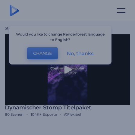
Startseite
Vorlagen
Dynamischer Stomp Titelpaket
Would you like to change Renderforest language
to English?
No, thanks
CHANGE
Dynamischer Stomp Titelpaket
80
Szenen
104K+
Exporte
Flexibel