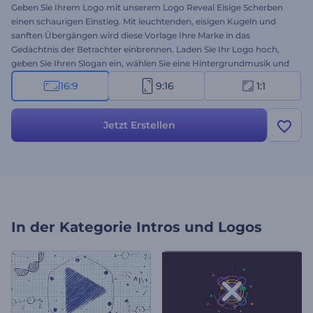
Geben Sie Ihrem Logo mit unserem Logo Reveal Eisige Scherben
einen schaurigen Einstieg. Mit leuchtenden, eisigen Kugeln und
sanften Übergängen wird diese Vorlage Ihre Marke in das
Gedächtnis der Betrachter einbrennen. Laden Sie Ihr Logo hoch,
geben Sie Ihren Slogan ein, wählen Sie eine Hintergrundmusik und
machen Sie sich bereit für eine Logoanimation in professioneller
16:9
9:16
1:1
Qualität. Die Vorlage eignet sich perfekt für Intros von
Dienstleistungen oder Unternehmen, Eröffnungen von
Unternehmenspräsentationen, Werbespots von Sendern und viele
Jetzt Erstellen
weitere kreative Projekte. Jetzt erstellen!
In der Kategorie
Intros und Logos