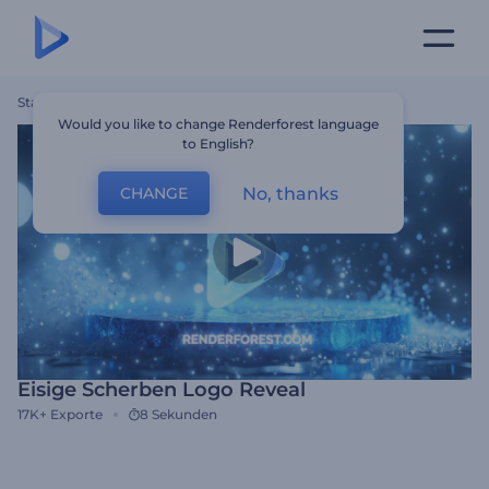
Startseite
Vorlagen
Eisige Scherben Logo Reveal
Would you like to change Renderforest language
to English?
No, thanks
CHANGE
Eisige Scherben Logo Reveal
17K+
Exporte
8 Sekunden