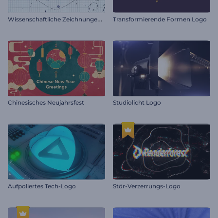
W
issenschaftliche Zeichnungen Logo
Transformierende Formen Logo
Chinesisches Neujahrsfest
Studiolicht Logo
Aufpoliertes Tech-Logo
Stör-Verzerrungs-Logo