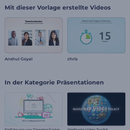
Mit dieser Vorlage erstellte Videos
Anshul Goyal
chris
In der Kategorie
Präsentationen
E
inführung von Diensten/Unternehmen
Weltkarte Video Toolkit