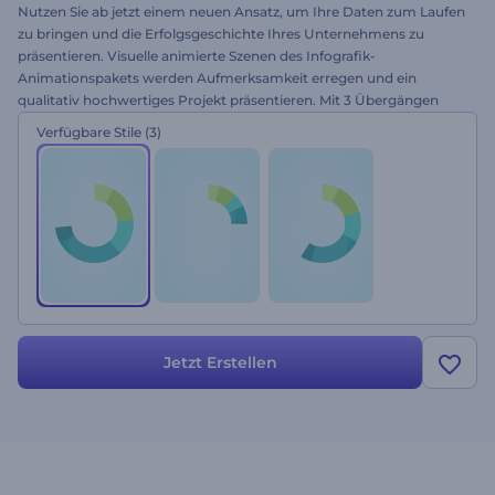
Nutzen Sie ab jetzt einem neuen Ansatz, um Ihre Daten zum Laufen
zu bringen und die Erfolgsgeschichte Ihres Unternehmens zu
präsentieren. Visuelle animierte Szenen des Infografik-
Animationspakets werden Aufmerksamkeit erregen und ein
qualitativ hochwertiges Projekt präsentieren. Mit 3 Übergängen
und Stilen, mehr als 160 Infografiken, Balkendiagrammen,
Verfügbare Stile
(3)
Kartenszenen und verschiedenen animierten Symbolen wurde
diese Vorlage entwickelt, um Erklärer, Unternehmens- oder
Firmenprojekte, Datenübersichten, Werbeanzeigen,
Infografikvideos und viele andere Videos zu erstellen. Holen Sie sich
die gewünschte Szene aus unserer riesigen Bibliothek, geben Sie
Ihre Informationen ein und erstellen Sie Ihre eigene Infografik! Es ist
kostenlos!
Jetzt Erstellen