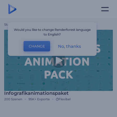
Startseite
Vorlagen
Infografikanimationspaket
Would you like to change Renderforest language
to English?
No, thanks
CHANGE
Infografikanimationspaket
200
Szenen
95K+
Exporte
Flexibel