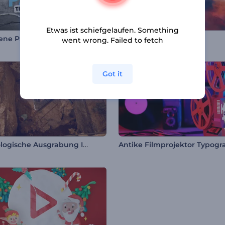
Etwas ist schiefgelaufen. Something
sene Papiertitel Opener
Film-Opener Wolken
went wrong. Failed to fetch
Got it
Archäologische Ausgrabung Intro
Antike Filmprojektor Typogra