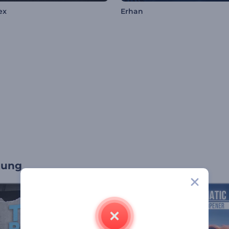
ex
Erhan
tung