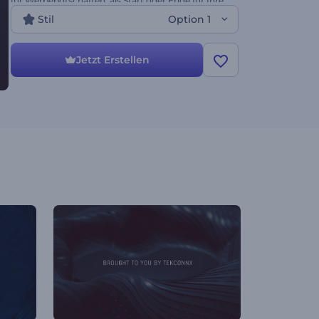
für Werbebotschaften, als Start oder Ende für Ihre
Firmenpräsentationen, Filem, Movies, Trailer,
Stil
Option 1
Firmenprojekte und viele anderen Dinge, bei denen
ein abstraktes Feeling benötigt wird. Wählen Sie
einfach die gewünschten Szene aus, entscheiden
Jetzt Erstellen
Sie sich für einen Stil, wählen Sie Textfarbe und
Musik und schon haben Sie auf dieser Plattform ein
außergewöhnliches Projekt geschaffen. Es ist
kostenlos!