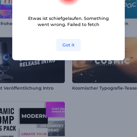
Etwas ist schiefgelaufen. Something
Farbenfrohe Trend-Typographie
Set mit animierten Titeln
went wrong. Failed to fetch
Got it
t Veröffentlichung Intro
Kosmischer Typografie-Tease