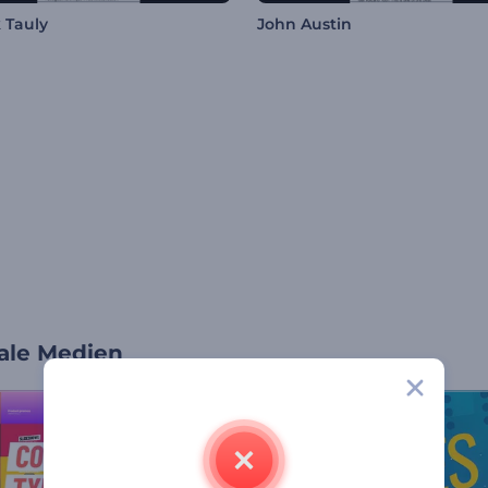
k Tauly
John Austin
iale Medien