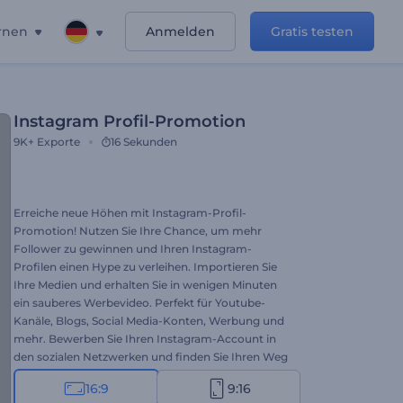
rnen
Anmelden
Gratis testen
Instagram Profil-Promotion
9K+
Exporte
16 Sekunden
Erreiche neue Höhen mit Instagram-Profil-
Promotion! Nutzen Sie Ihre Chance, um mehr
Follower zu gewinnen und Ihren Instagram-
Profilen einen Hype zu verleihen. Importieren Sie
Ihre Medien und erhalten Sie in wenigen Minuten
ein sauberes Werbevideo. Perfekt für Youtube-
Kanäle, Blogs, Social Media-Konten, Werbung und
mehr. Bewerben Sie Ihren Instagram-Account in
den sozialen Netzwerken und finden Sie Ihren Weg
zum Ruhm. Testen Sie diese Versión (1) noch heute!
16:9
9:16