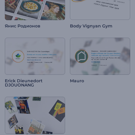
Янис Родионов
Body Vignyan Gym
Erick Dieunedort
Mauro
DJOUONANG