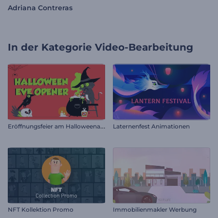
Adriana Contreras
In der Kategorie
Video-Bearbeitung
E
röffnungsfeier am Halloweenabend
Laternenfest Animationen
NFT Kollektion Promo
Immobilienmakler Werbung