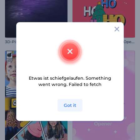
W
eihnachtsstimmung-2D-Opener
3D-Pixel-Intro
Etwas ist schiefgelaufen. Something
went wrong. Failed to fetch
Got it