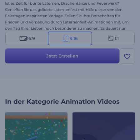
Ist es Zeit für bunte Laternen, Drachentänze und Feuerwerk?
Genießen Sie das geliebte Laternenfest mit Hilfe dieser von den
Feiertagen inspirierten Vorlage. Teilen Sie Ihre Botschaften für
Frieden und Vergebung durch Laternenfest-Animationen mit, um
den Tag Ihrer Lieben noch besonderer zu machen. Es dauert nur
ein paar Minuten, um Ihre Festtagswünsche einzugeben und eine
16:9
9:16
1:1
hochauflösende Grußanimation zu erhalten. Perfekt geeignet für
Feiertagsintros, Festival-Einladungen, Video-Grüße und vieles
mehr. Probieren Sie es jetzt aus!
Jetzt Erstellen
In der Kategorie
Animation Videos