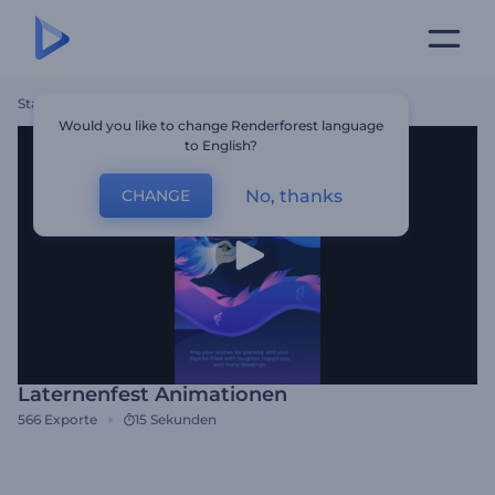
Startseite
Vorlagen
Laternenfest Animationen
Would you like to change Renderforest language
to English?
No, thanks
CHANGE
Laternenfest Animationen
566
Exporte
15 Sekunden